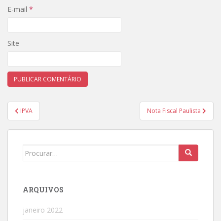
E-mail
*
Site
Navegação
IPVA
Nota Fiscal Paulista
de
Post
Search
for:
ARQUIVOS
janeiro 2022